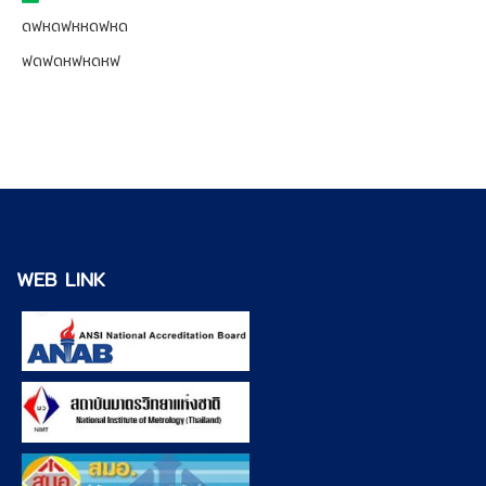
ดฟหดฟหหดฟหด
ฟดฟดหฟหดหฟ
WEB LINK