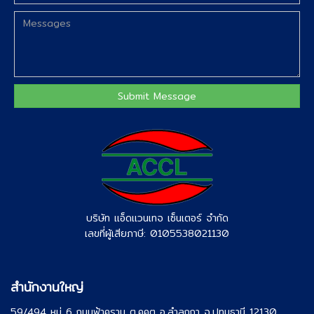
บริษัท แอ็ดแวนเทจ เซ็นเตอร์ จำกัด
เลขที่ผู้เสียภาษี: 0105538021130
สำนักงานใหญ่
59/494 หมู่ 6 ถนนฟ้าคราม ต.คูคต อ.ลำลูกกา จ.ปทุมธานี 12130